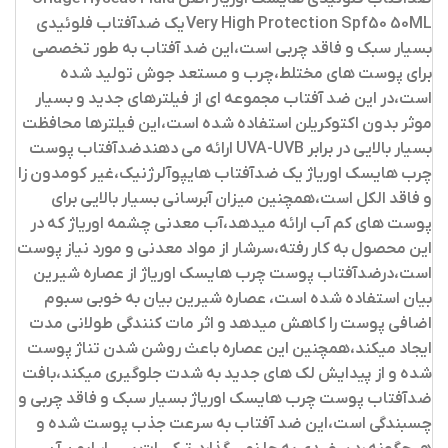
Very High Protection Spf50 50ML
یک ضدآفتاب فلوئیدی
بسیار سبک و فاقد چربی است،این ضد آفتاب به طور تخصصی
برای پوست های مختلط،چرب و مستعد جوش تولید شده
است،در این ضد آفتاب مجموعه ای از فیلترهای جدید و بسیار
موثر بدون اکتوکریلن استفاده شده است،این فیلترها محافظت
بسیار بالایی در برابر UVA-UVB ارائه می دهندضدآفتاب پوست
چرب هایسک اوریاژ یک ضدآفتاب هایپوآلرژنیک،غیر کومدون زا
و فاقد الکل است،همچنین میزان آبرسانی بسیار بالایی برای
پوست های کم آب ارائه میدهد،آب معدنی چشمه اوریاژ که در
این محصول به کار رفته،سرشار از مواد معدنی و مورد نیاز پوست
است،درضدآفتاب پوست چرب هایسک اوریاژ از عصاره شیرین
بیان استفاده شده است، عصاره شیرین بیان به خوبی سبوم
اضافی پوست را کاهش میدهد و اثر مات کنندگی طولانی مدت
ایجاد میکند،همچنین این عصاره باعث روشن شدن تناژ پوست
شده و از پیدایش لک های جدید به شدت جلوگیری میکند،بافت
ضدآفتاب پوست چرب هایسک اوریاژ بسیار سبک و فاقد چربی و
چسبندگی است،این ضد آفتاب به سرعت جذب پوست شده و