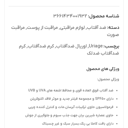
شناسه محصول:
3661434001932
دسته:
ضد آفتاب
,
لوازم مراقبتی
,
مراقبت از پوست
,
مراقبت
صورت
برچسب:
Uriage
,
اوریاژ
,
ضدآفتاب
,
کرم ضدآفتاب
,
کرم
ضدآفتاب ضدلک
ویژگی های محصول
ویژگی محصول:
ضد آفتاب فوق العاده قوی و محافظ اشعه های UVA و UVB
دارای SPF50 و مجموعه فیلتر جدید و موثر فاقد اکتوکریلن
فرمولاسیون حاوی ترکیبات آبرسان،مات و کنترل کننده چربی
حاوی عصاره شیرین بیان جهت جذب سبوم و جلوگیری از جوش
دارای بافت کاملا بی رنگ،بسیار سبک و غیر چسبناک