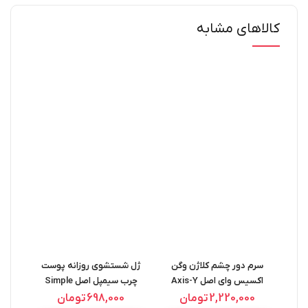
کالاهای مشابه
سرم دور چشم کلاژن وگن
ژل شستشوی روزانه پوست
اکسیس وای اصل Axis-Y
چرب سیمپل اصل Simple
0ML
Purifying Gel Wash 150ML
Vegan Collagen Eye Serum
2,220,000
تومان
698,000
تومان
0