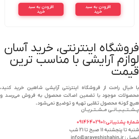
10ML
افزودن به سبد
افزودن به سبد
خرید
خرید
فروشگاه اینترنتی، خرید آسان
لوازم آرایشی با مناسب ترین
قیمت
با خیال راحت از فروشگاه اینترنتی آرایشی شاهین خرید کنید،
محصولات موجود با تضمین اصالت محصول به فروش می‌رسد و
هیچ گونه محصول تقلبی تهیه و توضیع نمی‌شود.
پــشــتــیــبــانــی مــشــتــریــان
شماره پشتیبانی:09146402901
شنبه تا پنجشنبه 11 صبح تا 21 شب
ایمیل : info@arayeshishahin.ir