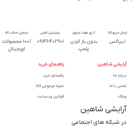
ارسال سریع کالا
7 روز مهلت مرجوع
پشتیبانی تلفنی
تضمین اصالت کالا
تیپاکس
بدون باز کردن
09146402901
100% محصولات
پلمپ
اورجینال
آرایشی شاهین
راهنمای خرید
درباره ما
راهنمای خرید
تماس با ما
نحوه مرجوعی کالا
وبلاگ
قوانین وب‌سایت
آرایشی شاهین
در شبکه های اجتماعی