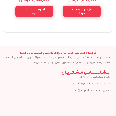
5ML
100ML
CASAMORANDO ROYAL
0
افزودن به سبد
افزودن به سبد
100ML
خرید
خرید
فروشگاه اینترنتی، خرید آسان لوازم آرایشی با مناسب ترین قیمت
با خیال راحت از فروشگاه اینترنتی آرایشی شاهین خرید کنید، محصولات موجود با تضمین اصالت
محصول به فروش می‌رسد و هیچ گونه محصول تقلبی تهیه و توضیع نمی‌شود.
پــشــتــیــبــانــی مــشــتــریــان
شماره پشتیبانی:09146402901
شنبه تا پنجشنبه 11 صبح تا 21 شب
ایمیل : info@arayeshishahin.ir