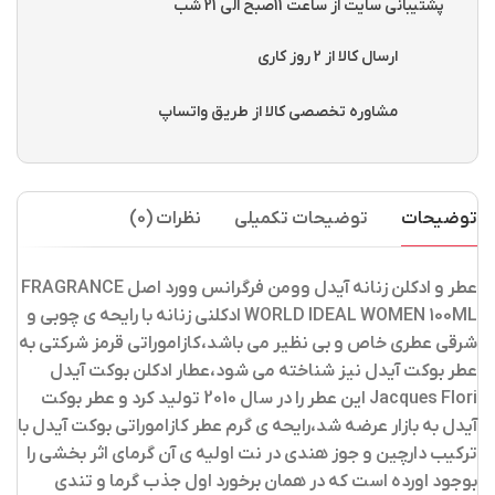
پشتیبانی سایت از ساعت 11صبح الی 21 شب
ارسال کالا از 2 روز کاری
مشاوره تخصصی کالا از طریق واتساپ
توضیحات
توضیحات تکمیلی
نظرات (0)
عطر و ادکلن زنانه آیدل وومن فرگرانس وورد اصل FRAGRANCE
WORLD IDEAL WOMEN 100ML ادکلنی زنانه با رایحه ی چوبی و
شرقی عطری خاص و بی نظیر می باشد،کازاموراتی قرمز شرکتی به
عطر بوکت آیدل نیز شناخته می شود،عطار ادکلن بوکت آیدل
Jacques Flori این عطر را در سال 2010 تولید کرد و عطر بوکت
آیدل به بازار عرضه شد،رایحه ی گرم عطر کازاموراتی بوکت آیدل با
ترکیب دارچین و جوز هندی در نت اولیه ی آن گرمای اثر بخشی را
بوجود اورده است که در همان برخورد اول جذب گرما و تندی