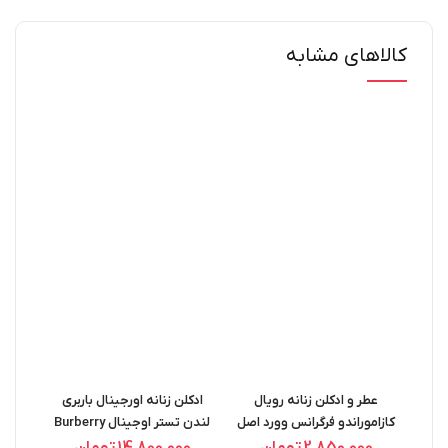
کالاهای مشابه
20%
عطر و ادکلن زنانه رویال
ادکلن زنانه اورجینال باربری
اد
کازاموراندو فرگرانس وورد اصل
لندن تستر اوجینال Burberry
پرست
London WOMEN EDP
FRAGRANCE WORLD
2,850,000
تومان
14,800,000
تومان