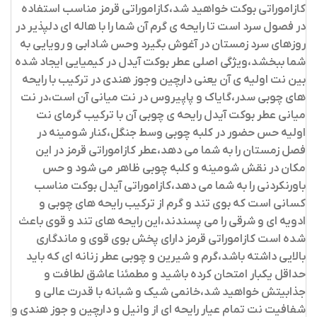
کازاموراتی بوکت خواهید شد،کازاموراتی قرمز مناسب استفاده
در فصول سرد است تا رایحه ی گرم آن شما را با هاله ای دلپذیر در
روزهای سرد زمستان در آغوش بگیرد وحس شادابی و رویایی به
شما ببخشد،ویژگی اصلی عطر بوکت آیدل در کیمیایی ایجاد شده
بین نت اولیه ی آن یعنی دارچین وجوز هندی در ترکیب با رایحه
های چوبی سدر،گایاک و پاپیروس در نت میانی آن است،در نت
میانی عطر بوکت آیدل رایحه ی چوبی آن با ترکیب گرمای نت
اولیه حس حضور در کلبه چوبی وسط جنگل،کنار شومینه در
فصل زمستان را به شما می دهد،عطر کازاموراتی قرمز در این
مکان در نقش شومینه و کلبه چوبی ظاهر می شود و حس
باورنکردنی را به شما می دهد،کازاموراتی آیدل بوکت مناسب
کسانی است که بوی تند و گرم از ترکیب رایحه های چوبی و
ادویه ای و شرقی را می پسندند،این رایحه های تند و قوی باعث
شده است کازاموراتی قرمز دارای پخش بوی قوی و ماندگاری
بالایی داشته باشد،گرم و شیرین و چوبی عطر زنانه ای که باید
حداقل یکبار امتحان کرده باشید و مطمئنا عاشق لطافت و
جذابیتش خواهید شد،خانمی شیک و شبانه با قدرت عالی و
شفافیت نت تمام عیار رایحه ای از وانیل و دارچین و جوز هندی و