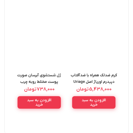
کرم ضدلک همراه با ضدآفتاب
ژل شستشوی آبرسان صورت
دپیدرم اوریاژ اصل Uriage
پوست مختلط روبه چرب
ژل 
Depiderm Anti Dark Spot
سیمپل اصل Simple
5,438,000
تومان
738,000
تومان
Moidturising Facial Wash
Care Spf50 30ML
IAL
افزودن به سبد
افزودن به سبد
150ML
L
خرید
خرید