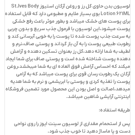
لوسیون بدن حاوی گل رز و روغن آرگان استیوز St.Ives Body
Lotion 621ML
بوی بسیار ملایم و مطبوعی دارد که قابل استفاده
برای پوست های خشک میباشد و بطور موثر باعث رفع خشکی
پوست میشود،این لوسیون با فرمول جذب سریع و بدون چربی
به سرعت جذب پوست شده تا پوست را به خوبی آبرسانی کند و
رطوبت طبیعی پوست را به آن باز گرداند و پوستی صاف،نرم و
لطیف به شما ارائه دهد،گل رز بعنوان تسکین دهنده و آرامش
دهنده پوست شناخته شده است و پوستی صاف برای شما ایجاد
میکند که احساس آرامش فوق العاده ای به شما میبخشد،روغن
آرگان یک رطوبت رسان قوی برای پوست میباشد که به آرامی
پوست را تغذیه کردی و پوستی با ابریشمی و نرم به شما هدیه
میدهد،اصالت و اصل بودن این محصول مورد تضمین فروشگاه
اینترنتی آرایشی شاهین میباشد.
طریقه استفاده:
پس از استحمام مقداری از لوسیون سینت ایوز را روی نواحی
دست و پا ماساژ دهید تا خوب جذب شود.