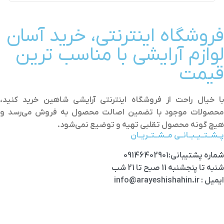
فروشگاه اینترنتی، خرید آسان
لوازم آرایشی با مناسب ترین
قیمت
با خیال راحت از فروشگاه اینترنتی آرایشی شاهین خرید کنید،
محصولات موجود با تضمین اصالت محصول به فروش می‌رسد و
هیچ گونه محصول تقلبی تهیه و توضیع نمی‌شود.
پــشــتــیــبــانــی مــشــتــریــان
شماره پشتیبانی:09146402901
شنبه تا پنجشنبه 11 صبح تا 21 شب
ایمیل : info@arayeshishahin.ir