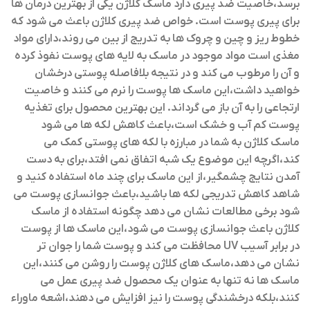
برسد،خاصیت ضد پیری دارد ماسک کلاژن یکی از بهترین درمان ها
برای پیری پوست است. خواص ضد پیری کلاژن باعث می شود که
خطوط ریز و چین و چروک ها به تدریج از بین می روند،دارای مواد
مغذی است مواد موجود در ماسک به لایه های پوست نفوذ کرده
و آن را مرطوب می کند و در نتیجه بلافاصله پوستی درخشان
خواهید داشت،این ماسک ها پوست را نرم می کنند و خاصیت
ارتجاعی را به آن باز می گرداند. این بهترین محصول برای تغذیه
پوست کم آب و خشک است،باعث کاهش لکه ها می شود
ماسک کلاژن به شما در مبارزه با لکه های پوستی کمک می
کند،اگرچه این موضوع یک شبه اتفاق نمی افتد،برای به دست
آمدن نتایج چشمگیر،از این ماسک برای چند ماه استفاده کنید و
شاهد کاهش تدریجی لکه ها باشید،باعث جوانسازی پوست می
شود برخی مطالعات نشان می دهد چگونه استفاده از ماسک
کلاژن باعث جوانسازی پوست می شود،این ماسک ها از پوست
در برابر آسیب UV محافظت می کند و پوست شما را جوان تر
نشان می دهد،ماسک های کلاژن پوست را روشن می کنند،این
ماسک ها نه تنها به عنوان یک محصول ضد پیری عمل می
کنند،بلکه درخشندگی پوست را نیز افزایش می دهند،اشعه ماوراء