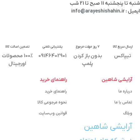
شنبه تا پنجشنبه 11 صبح تا 21 شب
ایمیل : info@arayeshishahin.ir
ارسال سریع کالا
7 روز مهلت مرجوع
پشتیبانی تلفنی
تضمین اصالت کالا
تیپاکس
بدون باز کردن
09146402901
100% محصولات
پلمپ
اورجینال
آرایشی شاهین
راهنمای خرید
درباره ما
راهنمای خرید
تماس با ما
نحوه مرجوعی کالا
وبلاگ
قوانین وب‌سایت
آرایشی شاهین