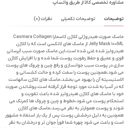
مشاوره تخصصی کالا از طریق واتساپ
توضیحات
توضیحات تکمیلی
نظرات (0)
ماسک صورت هیدروژلی کلاژن کاسمارا Casmara Collagen
Jelly Mask 100ML
از ماسک های لاتکسی است که با کلاژن
هیدرولیز شده غنی شده است،این ماسک صورت سبب آبرسانی
قوی و عمیق و حفظ رطوبت پوست شما شده و با افزایش کلاژن
سازی در پوست سبب جوانسازی و رفع چین و چروک های پوست
می شود،همچنین پوست را سفت کرده و حالت کشسانی و
الاستیسیته آن را بهبود می بخشد،ماسک های کلاژن سالهاست
که در آسیا به شدت مورد توجه قرار گرفته است،پوشاندن صورت
خود با ماسک های کلاژن هیدرولیز شده باعث تقویت و
استحکام پوست می شود،خطوط و چین و چروک ها کمرنگ می
شوند و پوست هموارتر به نظر می رسد،ماسک های کلاژن
همچنین به دلیل درخشش پوست پس از یک بار استفاده مشهور
است و باعث می شود چهره شما فوراً جوان تر و درخشان به نظر