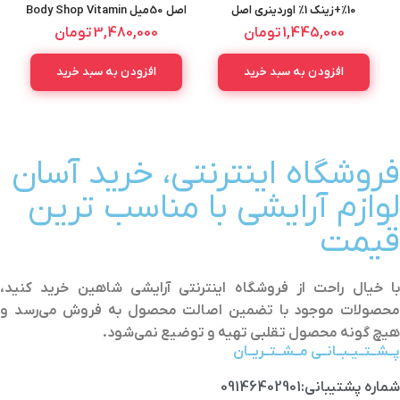
10%+زینک 1% اوردینری اصل
اصل 50میل Body Shop Vitamin
E Moisture Cream
Ordinary Niacinamid +Zinc
1,445,000
تومان
3,480,000
تومان
Serum 30ML
افزودن به سبد خرید
افزودن به سبد خرید
فروشگاه اینترنتی، خرید آسان
لوازم آرایشی با مناسب ترین
قیمت
با خیال راحت از فروشگاه اینترنتی آرایشی شاهین خرید کنید،
محصولات موجود با تضمین اصالت محصول به فروش می‌رسد و
هیچ گونه محصول تقلبی تهیه و توضیع نمی‌شود.
پــشــتــیــبــانــی مــشــتــریــان
شماره پشتیبانی:09146402901