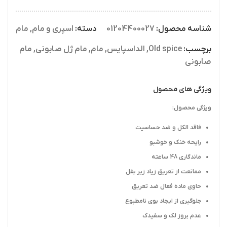
شناسه محصول:
01204400027
دسته:
اسپری و مام
,
مام
برچسب:
Old spice
,
الداسپایس
,
مام
,
مام ژل صابونی
,
مام
صابونی
ویژگی های محصول
ویژگی محصول:
فاقد الکل و ضد حساسیت
رایحه خنک و خوشبو
ماندگاری 48 ساعته
ممانعت از تعریق زیاد زیر بغل
حاوی ماده فعال ضد تعریق
جلوگیری از ایجاد بوی نامطبوع
عدم بروز لک و سفیدک