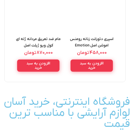
اسپری دئورانت زنانه رومنس
مام ضد تعریق مردانه ژله ای
اسپر
اموشن اصل Emotion
کول ویو ژیلت اصل
al
GILLETTE
Romance Deorant Spray
458,000
تومان
870,000
تومان
ANTIPERSPIRANT GEL
150ML
افزودن به سبد
افزودن به سبد
COOL WAVE 70ML
خرید
خرید
فروشگاه اینترنتی، خرید آسان
لوازم آرایشی با مناسب ترین
قیمت