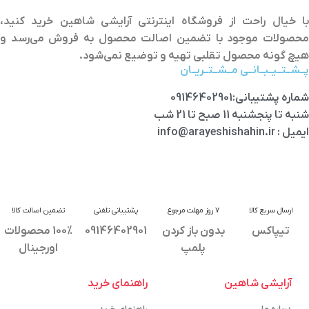
با خیال راحت از فروشگاه اینترنتی آرایشی شاهین خرید کنید،
محصولات موجود با تضمین اصالت محصول به فروش می‌رسد و
هیچ گونه محصول تقلبی تهیه و توضیع نمی‌شود.
پــشــتــیــبــانــی مــشــتــریــان
شماره پشتیبانی:09146402901
شنبه تا پنجشنبه 11 صبح تا 21 شب
ایمیل : info@arayeshishahin.ir
ارسال سریع کالا
7 روز مهلت مرجوع
پشتیبانی تلفنی
تضمین اصالت کالا
تیپاکس
بدون باز کردن
09146402901
100% محصولات
پلمپ
اورجینال
آرایشی شاهین
راهنمای خرید