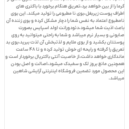
گرما را از بین خواهد برد،تعریق هنگام برخورد با باکتری های
اطراف پوست زیربغل،بوی نا مطبوعی را تولید میکند. این بوی
نامطبوع اعتماد به نفس شما را دچار مشکل کرده و بوی زننده آن
باعث اذیت شما میشود،دئودورانت اولد اسپایس بصورت
صابونی و بسیار نرم میباشد و شما به راحتی میتوانید به روی
پوستتان بکشید و از بوی ملایم و لذتبخش آن لذت ببرید،بوی بد
تعریق را گرفته و رایحه ای خوش تولید کرده و تا 48 ساعت
ماندگاری خواهد داشت،از خاصیت آنتی باکتریال برخوردار است و
همچنین مانع بروز لک و سفیدک میشود،اصالت و اصل بودن
این محصول مورد تضمین فروشگاه اینترنتی آرایشی شاهین
میباشد.