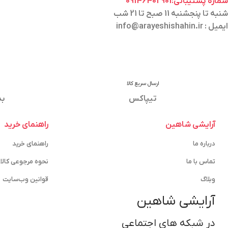
شماره پشتیبانی:09146402901
شنبه تا پنجشنبه 11 صبح تا 21 شب
ایمیل : info@arayeshishahin.ir
ارسال سریع کالا
تیپاکس
بد
آرایشی شاهین
راهنمای خرید
درباره ما
راهنمای خرید
تماس با ما
نحوه مرجوعی کالا
وبلاگ
قوانین وب‌سایت
آرایشی شاهین
در شبکه های اجتماعی