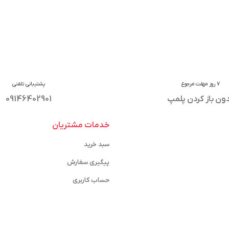
7 روز مهلت مرجوع
پشتیبانی تلفنی
ون باز کردن پلمپ
09146402901
خدمات مشتریان
سبد خرید
پیگیری سفارش
حساب کاربری