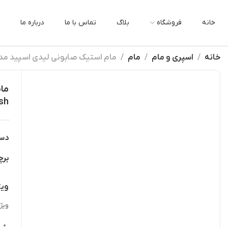
خانه
فروشگاه
بلاگ
تماس با ما
درباره ما
خانه
اسپری و مام
مام
مام استیک صابونی لیدی اسپید مدل پاودر فرش der Fresh
sh
دس
بر
ویژ
ویژ