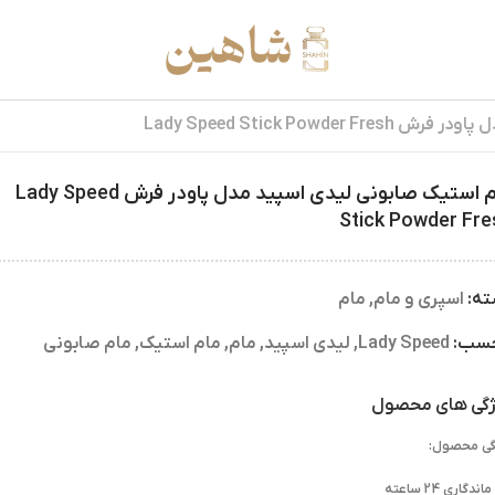
Lady Speed Stick Pow
مام استیک صابونی لیدی اسپید مدل پاودر فرش Lady Speed
Stick Powder Fre
ته:
اسپری و مام
,
مام
چسب:
Lady Speed
,
لیدی اسپید
,
مام
,
مام استیک
,
مام صابونی
گی های محصول
گی محصول:
ماندگاری 24 ساعته