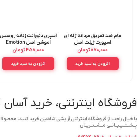
مام ضد تعریق مردانه ژله ای
اسپری دئورانت زنانه رومنس
اسپورت ژیلت اصل
اموشن اصل Emotion
Romance Deorant Spray
GILLETTE
870,000
تومان
458,000
تومان
150ML
ANTIPERSPIRANT GEL
SPORT TRIUMPH 70ML
افزودن به سبد خرید
افزودن به سبد خرید
فروشگاه اینترنتی، خرید آسان 
با خیال راحت از فروشگاه اینترنتی آرایشی شاهین خرید کنید، محص
پــشــتــیــبــانــی مــشــتــریــان