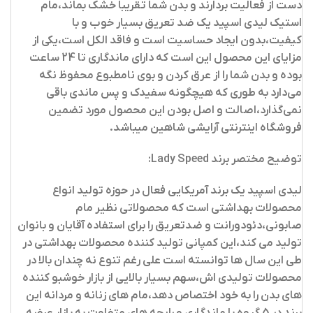
دست از فعالیت بردارند و بدن شما تقریبا خشک بماند،مام
استیک لیدی اسپید یک ضد تعریق بسیار خوب و با
کیفیت،بدون ایجاد حساسیت است و فاقد الکل است،یکی از
مزایای این محصول این است که دارای ماندگاری تا 24 ساعت
بوده و بدن شما را از عرق کردن و بوی نامطبوع محفوظ نگه
می‌دارد به طوری‌ که هیچگونه سفیدک و پس ماندی باقی
نمی‌گذارد،اصالت و اصل بودن این محصول مورد تضمین
فروشگاه اینترنتی آرایشی شاهین میباشد.
توضیح مختصر برند Lady Speed:
لیدی اسپید یک برند آمریکایی فعال در حوزه تولید انواع
محصولات بهداشتی است که محصولاتی نظیر مام
صابونی،دئودورانت و ضدتعریق را برای استفاده آقایان و بانوان
تولید می کند،این کمپانی تولید کننده محصولات بهداشتی در
طی این سال ها توانسته است علی رغم تنوع نه چندان بالا در
محصولات تولیدی اش،سهم بسیار بالایی از بازار خوشبو کننده
های بدن را به خود اختصاص دهد،مام های زنانه و مردانه این
برند در 5 گروه با ماندگاری و رایحه های متفاوت به بازار عرضه