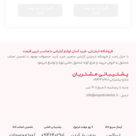
ANTIPERSPIRANT GEL
SPORT TRIUMPH 70ML
افزودن به سبد
افزودن به سبد
ALOE SCENT 70ML
خرید
خرید
فروشگاه اینترنتی، خرید آسان لوازم آرایشی با مناسب ترین قیمت
با خیال راحت از فروشگاه اینترنتی آرایشی شاهین خرید کنید، محصولات موجود با تضمین اصالت
محصول به فروش می‌رسد و هیچ گونه محصول تقلبی تهیه و توضیع نمی‌شود.
پــشــتــیــبــانــی مــشــتــریــان
شماره پشتیبانی:09146402901
شنبه تا پنجشنبه 11 صبح تا 21 شب
ایمیل : info@arayeshishahin.ir
ارسال سریع کالا
7 روز مهلت مرجوع
پشتیبانی تلفنی
تضمین اصالت کالا
تیپاکس
بدون باز کردن
09146402901
100% محصولات