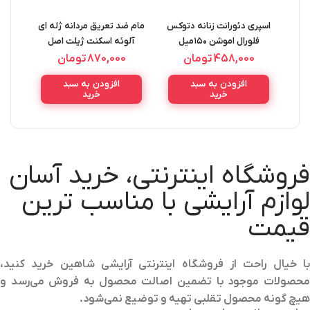
اسپری دئورانت زنانه دتوکس
مام ضد تعریق مردانه ژله ای
مام ض
فلورال اموشن ۱۵۰میل
آلوئه اسکنت ژیلت اصل
GILLETTE
Emotion Detox Floral
458,000
تومان
870,000
تومان
GEL
ANTIPERSPIRANT GEL
Deorant Spray
افزودن به سبد
افزودن به سبد
L
ALOE SCENT 70ML
خرید
خرید
فروشگاه اینترنتی، خرید آسان
لوازم آرایشی با مناسب ترین
قیمت
با خیال راحت از فروشگاه اینترنتی آرایشی شاهین خرید کنید،
محصولات موجود با تضمین اصالت محصول به فروش می‌رسد و
هیچ گونه محصول تقلبی تهیه و توضیع نمی‌شود.