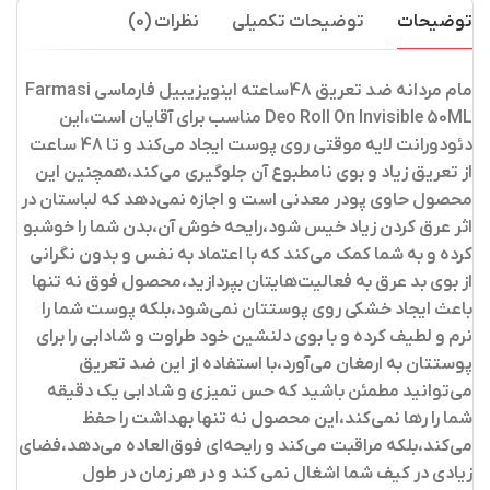
توضیحات
توضیحات تکمیلی
نظرات (0)
مام مردانه ضد تعریق 48ساعته اینویزیبیل فارماسی Farmasi
Deo Roll On Invisible 50ML
مناسب برای آقایان است،این
دئودورانت لایه موقتی روی پوست ایجاد می‌کند و تا 48 ساعت
از تعریق زیاد و بوی نامطبوع آن جلوگیری می‌کند،همچنین این
محصول حاوی پودر معدنی است و اجازه نمی‌دهد که لباستان در
اثر عرق کردن زیاد خیس شود،رایحه خوش آن،بدن شما را خوشبو
کرده و به شما کمک می‌کند که با اعتماد به نفس و بدون نگرانی
از بوی بد عرق به فعالیت‌هایتان بپردازید،محصول فوق نه تنها
باعث ایجاد خشکی روی پوستتان نمی‌شود،بلکه پوست شما را
نرم و لطیف کرده و با بوی دلنشین خود طراوت و شادابی را برای
پوستتان به ارمغان می‌آورد،با استفاده از این ضد تعریق
می‌توانید مطمئن باشید که حس تمیزی و شادابی یک دقیقه
شما را رها نمی‌کند،این محصول نه تنها بهداشت را حفظ
می‌کند،بلکه مراقبت می‌کند و رایحه‌ای فوق‌العاده می‌دهد،فضای
زیادی در کیف شما اشغال نمی کند و در هر زمان در طول