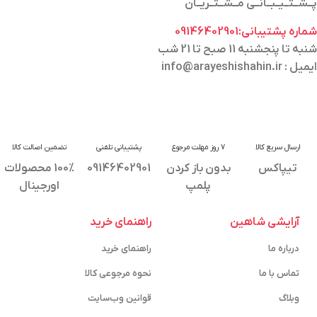
پــشــتــیــبــانــی مــشــتــریــان
شماره پشتیبانی:09146402901
شنبه تا پنجشنبه 11 صبح تا 21 شب
ایمیل : info@arayeshishahin.ir
ارسال سریع کالا
7 روز مهلت مرجوع
پشتیبانی تلفنی
تضمین اصالت کالا
تیپاکس
بدون باز کردن
09146402901
100% محصولات
پلمپ
اورجینال
آرایشی شاهین
راهنمای خرید
درباره ما
راهنمای خرید
تماس با ما
نحوه مرجوعی کالا
وبلاگ
قوانین وب‌سایت