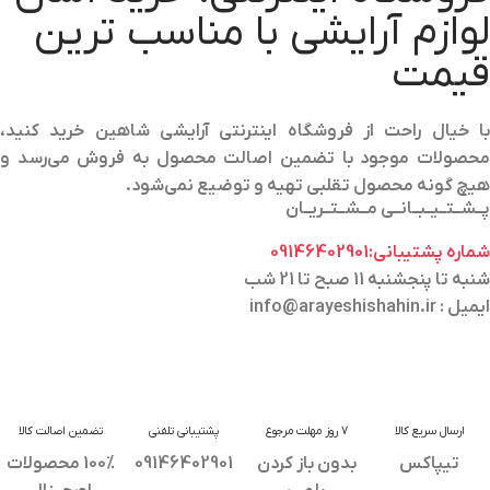
لوازم آرایشی با مناسب ترین
قیمت
با خیال راحت از فروشگاه اینترنتی آرایشی شاهین خرید کنید،
محصولات موجود با تضمین اصالت محصول به فروش می‌رسد و
هیچ گونه محصول تقلبی تهیه و توضیع نمی‌شود.
پــشــتــیــبــانــی مــشــتــریــان
شماره پشتیبانی:09146402901
شنبه تا پنجشنبه 11 صبح تا 21 شب
ایمیل : info@arayeshishahin.ir
ارسال سریع کالا
7 روز مهلت مرجوع
پشتیبانی تلفنی
تضمین اصالت کالا
تیپاکس
بدون باز کردن
09146402901
100% محصولات