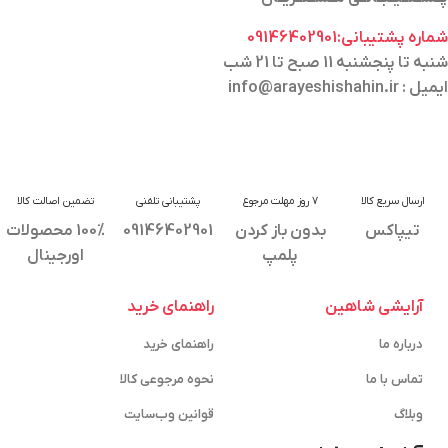
شماره پشتیبانی:09146402901
شنبه تا پنجشنبه 11 صبح تا 21 شب
ایمیل : info@arayeshishahin.ir
ارسال سریع کالا
7 روز مهلت مرجوع
پشتیبانی تلفنی
تضمین اصالت کالا
تیپاکس
بدون باز کردن
09146402901
100% محصولات
پلمپ
اورجینال
آرایشی شاهین
راهنمای خرید
درباره ما
راهنمای خرید
تماس با ما
نحوه مرجوعی کالا
وبلاگ
قوانین وب‌سایت