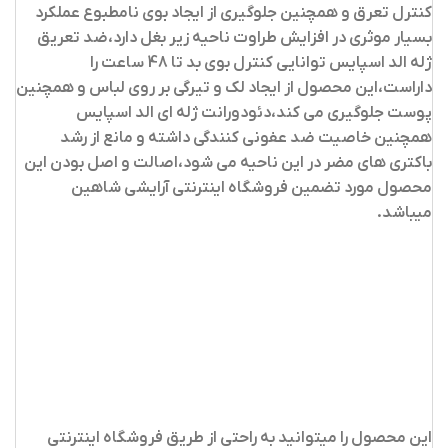
کنترل تعرق و همچنین جلوگیری از ایجاد بوی نامطبوع عملکرد
بسیار موثری در افزایش طراوت ناحیه زیر بغل دارد،ضد تعریق
ژله الد اسپایس توانایی کنترل بوی بد تا 48 ساعت را
داراست،این محصول از ایجاد لک و تیرگی بر روی لباس و همچنین
پوست جلوگیری می کند،دئودورانت ژله ای الد اسپایس
همچنین خاصیت ضد عفونی کنندگی داشته و مانع از رشد
باکتری های مضر در این ناحیه می شود،اصالت و اصل بودن این
محصول مورد تضمین فروشگاه اینترنتی آرایشی شاهین
میباشد.
این محصول را میتوانید به راحتی از طریق فروشگاه اینترنتی