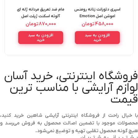
اسپری دئورانت زنانه رومنس
مام ضد تعریق مردانه ژله ای
اسپر
اموشن اصل Emotion
آلوئه اسکنت ژیلت اصل
al
GILLETTE
Romance Deorant Spray
458,000
تومان
870,000
تومان
ANTIPERSPIRANT GEL
150ML
افزودن به سبد
افزودن به سبد
ALOE SCENT 70ML
خرید
خرید
فروشگاه اینترنتی، خرید آسان
لوازم آرایشی با مناسب ترین
قیمت
با خیال راحت از فروشگاه اینترنتی آرایشی شاهین خرید کنید،
محصولات موجود با تضمین اصالت محصول به فروش می‌رسد و
هیچ گونه محصول تقلبی تهیه و توضیع نمی‌شود.
پــشــتــیــبــانــی مــشــتــریــان