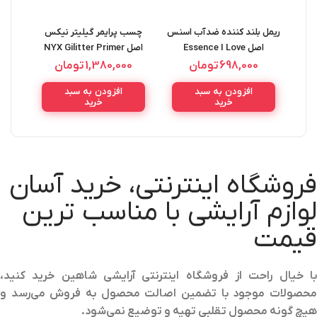
ریمل بلند کننده ضدآب اسنس
چسب پرایمر گیلیتر نیکس
اصل Essence I Love
اصل NYX Gilitter Primer
.5G
10ML
Extreme Volume WP
698,000
تومان
1,380,000
تومان
0
Mascara 12ML
افزودن به سبد
افزودن به سبد
خرید
خرید
فروشگاه اینترنتی، خرید آسان
لوازم آرایشی با مناسب ترین
قیمت
با خیال راحت از فروشگاه اینترنتی آرایشی شاهین خرید کنید،
محصولات موجود با تضمین اصالت محصول به فروش می‌رسد و
هیچ گونه محصول تقلبی تهیه و توضیع نمی‌شود.