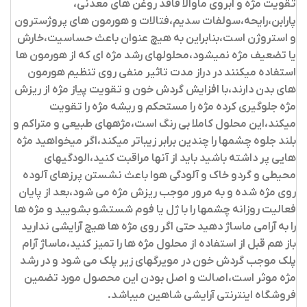
تقویت مژه و ابروی ماوالا فاقد روغن های معدنی،
پارابن،رایحه،سولفات سدیم،فتالات و هورمون های پروژسترون
و استروژن است،بنابراین به هیچ عنوان باعث حساسیت،خارش
یا تضعیف مژه نمیشود،محلولهای رشد مژه ای که از هورمون ها
استفاده میکنند در دراز مدت تاثیر منفی روی تنظیم هورمون
های بدن دارند،با افزایش گردش خون و تقویت پیاز مژه از ریزش
مژه جلوگیری کرده مژه را مستحکم و ریشه مژه را تقویت
میکند،این محلول کاملا بی رنگ است،مژه­های طبیعی و متراکم و
بلند جلوه چشمها را چندین برابر زیباتر میکند،اگر می­خواهید مژه
هایی پر داشته باشید باید از آنها مراقبت کنید،الودگی­های
محیطی و گردو خاک و آلودگی هوا باعث نشستن پرزهای آلوده
روی مژه شده و به مرور موجب ریزش مژه می شود،بعد از پایان
فعالیت روزانه چشمها را با ژل یا فوم شستشو بشویید و مژه ها
را به آرامی ماساژ دهید حتی اگر روی مژه ها هیچ آرایشی ندارید
باز هم قبل از استفاده از محلول مژه ها را تمیز کنید،ماساژ آرام
پلک موجب گردش خون در مویرگهای زیر پلک می شود و در رشد
مژه موثر است،اصالت و اصل بودن این محصول مورد تضمین
فروشگاه اینترنتی آرایشی شاهین میباشد.