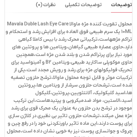
توضیحات
توضیحات تکمیلی
نظرات (0)
محلول تقویت کننده مژه ماوالا Mavala Duble Lash Eye Care
10ML
یک سرم طبیعی فوق العاده برای افزایش رشد و استحکام و
تراکم مژه­هاست،ترکیباتی محرک رشد با بیس کاملا گیاهی
دارد،حاوی عصاره طبیعی گیاهان،ویتامین ها و پروتئین های
مورد نیاز برای پرتراکم شدن و بلند شدن مژه است،همچنین
حاوی موکوپلی ساکاريد طبيعی،ويتامين B2 و آمينواسيد برای
تحریک فولیکول­های مژه برای رشد و رویش مجدد است،یکی از
ترکیبات موثر و قابل توجه محلول ماوالا،ترشح حلزون تصفیه
شده است،ترشحات حلزون سرشار از ویتامین ها،پروتئین
ها،اسید گلیکولیک، آلانتئویین،پروتئین،گلیکول
اسید،الاستین، مواد ضدمیکروبی و پپتیدهاست،این ترکیب
موجود در ترشح بدن حلزون به عنوان یک محرک قوی برای رشد
مژه عمل میکند،ترشحات حلزون تاثیر بی نظیری در کلاژن سازی
برای پوست دارند،این ماده تاثیر باورنکردنی خود را در رفع چین و
چروک و جوانسازی پوست نیز به خوبی نشان داده است،محلول