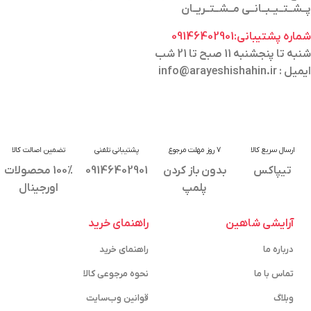
پــشــتــیــبــانــی مــشــتــریــان
شماره پشتیبانی:09146402901
شنبه تا پنجشنبه 11 صبح تا 21 شب
ایمیل : info@arayeshishahin.ir
ارسال سریع کالا
7 روز مهلت مرجوع
پشتیبانی تلفنی
تضمین اصالت کالا
تیپاکس
بدون باز کردن
09146402901
100% محصولات
پلمپ
اورجینال
آرایشی شاهین
راهنمای خرید
درباره ما
راهنمای خرید
تماس با ما
نحوه مرجوعی کالا
وبلاگ
قوانین وب‌سایت