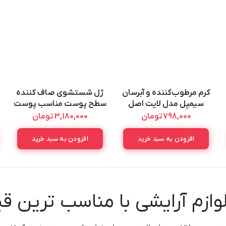
کرم مرطوب‌کننده و آبرسان
ژل شستشوی صاف کننده
سیمپل مدل لایت اصل
سطح پوست مناسب پوست
Simple Hydrating Light
خشک سراوی اصل CERAVE
798,000
تومان
3,180,000
تومان
SA SMOOTHING
Moisturiser 125ML
CLEANSER 236ML
افزودن به سبد خرید
افزودن به سبد خرید
لوازم آرایشی با مناسب ترین 