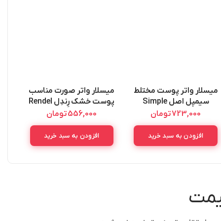
میسلار واتر پوست مختلط
میسلار واتر صورت مناسب
فوم 
سیمپل اصل Simple
پوست خشک رِندِل Rendel
روغ
Micellar Water Dry Skin
Micellar Water All Skin
723,000
تومان
556,000
تومان
oam
300ml
Types 200ML
افزودن به سبد خرید
افزودن به سبد خرید
قیمت