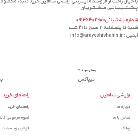
با خیال راحت از فروشگاه اینترنتی آرایشی شاهین خرید کنید، محص
پــشــتــیــبــانــی مــشــتــریــان
شماره پشتیبانی:09146402901
شنبه تا پنجشنبه 11 صبح تا 21 شب
ایمیل : info@arayeshishahin.ir
ارسال سریع کالا
تیپاکس
بد
آرایشی شاهین
راهنمای خرید
درباره ما
راهنمای خرید
تماس با ما
نحوه مرجوعی کالا
وبلاگ
قوانین وب‌سایت