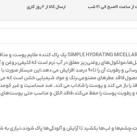
11صبح الی 21 شب
ارسال کالا از 2 روز کاری
یک پاک کننده ملایم پوست و منافذ
ل‌ها
،
مولکول‌های روغنی ریز معلق در آب نرم است که کثیفی
،
روغن و آ
جدا می‌کند،این میسلار واترپوست خشک از برند سیمپل پوست را آبرسانی و رطوبت آن را
،
رنگ و مواد شیمیایی خشن است که می 
 باز می کند و پوست را شاداب می کند. ضد حساسیت و غیر کومدون ز
 کرده و رطوبت پوست را حفظ می‌کند،فاقد الکل و مناسب حتی پوست
 صورت،چشم‌ها و لب‌ها بکشید تا آرایش و آلودگی‌ها پاک شوند،نیازی به