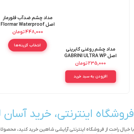
مداد چشم ضدآب فلورمار
اصل Flormar Waterproof
Eye Liner 1.14G
448,000
تومان
انتخاب گزینه‌ها
مداد چشم روغنی گابرینی
اصل GABRINI ULTRA WP
EYE PENCIL 1.5G
235,000
تومان
افزودن به سبد خرید
فروشگاه اینترنتی، خرید آسان 
با خیال راحت از فروشگاه اینترنتی آرایشی شاهین خرید کنید، محص