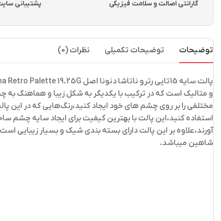
گارانتی اصالت و سلامت فیزیکی
پشتیبانی سایت از ساعت 
توضیحات
توضیحات تکمیلی
نظرات (0)
پالت سایه 15تایی رترو ناتاشا دنونا اصل Natasha Denona Retro Palette 19.25G
و متالیک است که در ترکیب با یکدیگر به شکل زیبا و هماهنگ به چشم 
مختلفی را بر روی چشم‌ های خود ایجاد کنید،رنگ‌هایی که در این پال
استفاده کنید،این پالت با بهترین کیفیت برای ایجاد سایه چشم سا
آورند،علاوه بر این پالت دارای بسته بندی شیک و بسیار زیبایی 
شاهین میباشد.