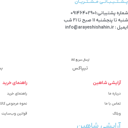
پــشــتــیــبــانــی مــشــتــریــان
شماره پشتیبانی:09146402901
شنبه تا پنجشنبه 11 صبح تا 21 شب
ایمیل : info@arayeshishahin.ir
ارسال سریع کالا
تیپاکس
بد
آرایشی شاهین
راهنمای خرید
درباره ما
راهنمای خرید
تماس با ما
نحوه مرجوعی کالا
وبلاگ
قوانین وب‌سایت
آرایشی شاهین