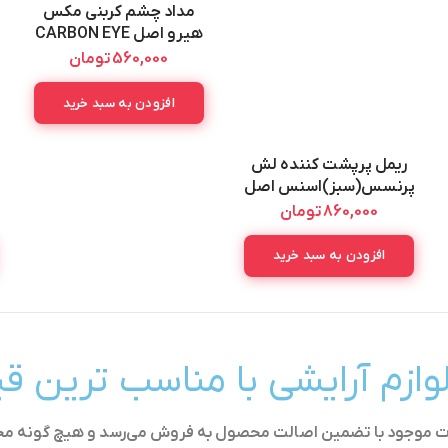
مداد چشم کربنی مکس
هیرو اصل CARBON EYE
PENCIL MAXHERO
560,000
تومان
افزودن به سبد خرید
ریمل پرپشت کننده لش
پرنسس(سبز)اسنس اصل
Essence Lash Princess
860,000
تومان
False Lash Mascara 12ML
افزودن به سبد خرید
لوازم آرایشی با مناسب ترین 
ولات موجود با تضمین اصالت محصول به فروش می‌رسد و هیچ گونه م