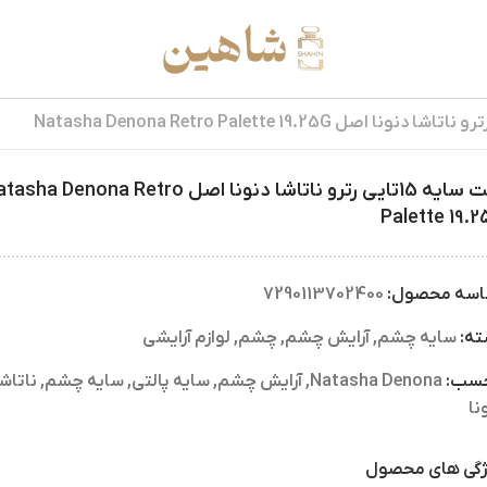
پالت سایه 15تایی رترو ناتاشا دنونا اصل sha Denona Retro
Palette 19.
اسه محصول:
7290113702400
ته:
سایه چشم
,
آرایش چشم
,
چشم
,
لوازم آرایشی
چسب:
Natasha Denona
,
آرایش چشم
,
سایه پالتی
,
سایه چشم
,
ناتاشا
نا
گی های محصول