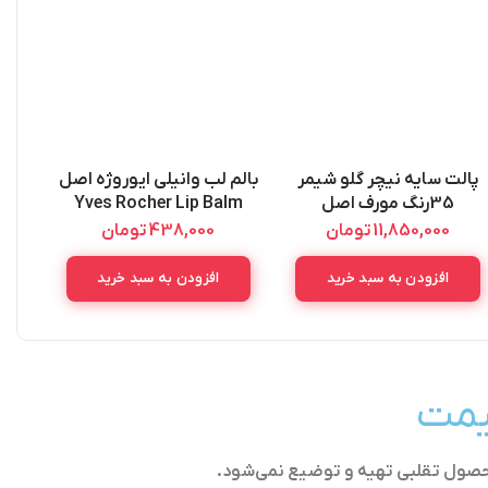
پالت سایه نیچر گلو شیمر
بالم لب وانیلی ایوروژه اصل
سا
35رنگ مورف اصل
Yves Rocher Lip Balm
ow
Vanille 4.8g
MORPHE NATURE GLOW
11,850,000
تومان
438,000
تومان
SHIMER PALETTE 35OS
56.2G
افزودن به سبد خرید
افزودن به سبد خرید
قیمت
حصول تقلبی تهیه و توضیع نمی‌شود.