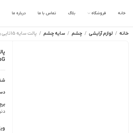
خانه
فروشگاه
بلاگ
تماس با ما
درباره ما
خانه
لوازم آرایشی
چشم
سایه چشم
پالت سایه 15تایی رترو ناتاشا دنونا اصل Natasha Denona Retro Palette 19.25G
25G
شن
دس
بر
دنو
ویژ