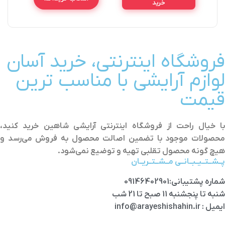
خرید
رنگبندی
پاک کردن
ا
فروشگاه اینترنتی، خرید آسان
لوازم آرایشی با مناسب ترین
افزودن به سبد خرید
قیمت
با خیال راحت از فروشگاه اینترنتی آرایشی شاهین خرید کنید،
محصولات موجود با تضمین اصالت محصول به فروش می‌رسد و
هیچ گونه محصول تقلبی تهیه و توضیع نمی‌شود.
پــشــتــیــبــانــی مــشــتــریــان
شماره پشتیبانی:09146402901
شنبه تا پنجشنبه 11 صبح تا 21 شب
ایمیل : info@arayeshishahin.ir