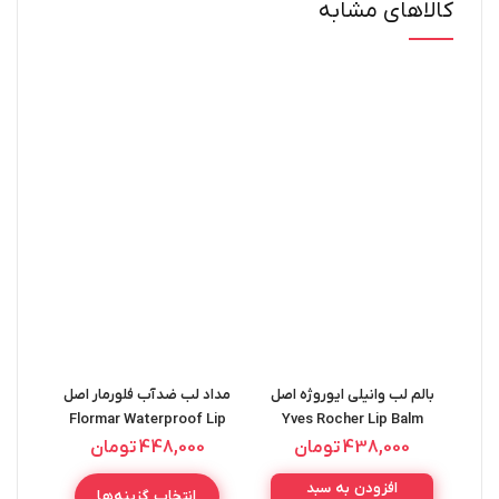
کالاهای مشابه
بالم لب وانیلی ایوروژه اصل
مداد لب ضدآب فلورمار اصل
Flormar Waterproof Lip
Yves Rocher Lip Balm
رنگبن
برند
ON
Liner 1.14G
Vanille 4.8g
438,000
تومان
448,000
تومان
افزودن به سبد
انتخاب گزینه‌ها