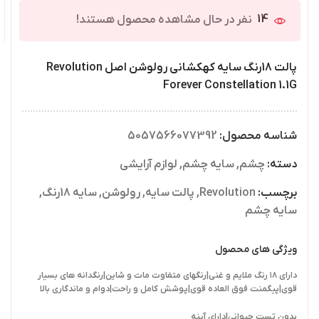
14
نفر در حال مشاهده محصول هستند!
پالت 18رنگ سایه کهکشانی رولوشن اصل Revolution
Forever Constellation 1.1G
شناسه محصول:
5057566077392
دسته:
چشم
,
سایه چشم
,
لوازم آرایشی
برچسب:
Revolution
,
پالت سایه
,
رولوشن
,
سایه 18رنگ
,
سایه چشم
ویژگی های محصول
دارای ۱۸ رنگ ملایم و غنی|رنگهای متفاوت مات و شاین|رنگدانه های بسیار
قوی|پیگمنت فوق العاده قوی|پوشش کامل و راحت|دوام و ماندگاری بالا
بدون تست حیوانی|دارای آینه