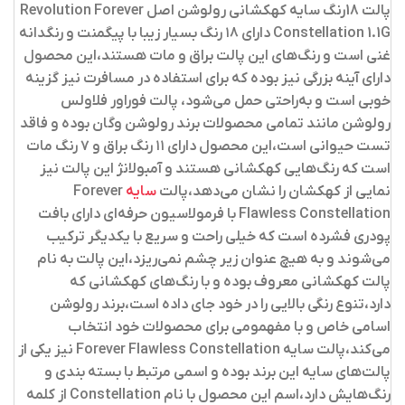
پالت 18رنگ سایه کهکشانی رولوشن اصل Revolution Forever
Constellation 1.1G
دارای ۱۸ رنگ بسیار زیبا با پیگمنت و رنگدانه
غنی است و رنگ‌های این پالت براق و مات هستند،این محصول
دارای آینه بزرگی نیز بوده که برای استفاده در مسافرت نیز گزینه
خوبی است و به‌راحتی حمل می‌شود، پالت فوراور فلاولس
رولوشن مانند تمامی محصولات برند رولوشن وگان بوده و فاقد
تست حیوانی است،این محصول دارای ۱۱ رنگ براق و ۷ رنگ مات
است که رنگ‌هایی کهکشانی هستند و آمبولانژ این پالت نیز
نمایی از کهکشان را نشان می‌دهد،پالت
سایه
Forever
Flawless Constellation
با فرمولاسیون حرفه‌ای دارای بافت
پودری فشرده است که خیلی راحت و سریع با یکدیگر ترکیب
می‌شوند و به هیچ عنوان زیر چشم نمی‌ریزد،این پالت به نام
پالت کهکشانی معروف بوده و با رنگ‌های کهکشانی که
دارد،تنوع رنگی بالایی را در خود جای داده است،برند رولوشن
اسامی خاص و با مفهمومی برای محصولات خود انتخاب
می‌کند،پالت سایه
Forever Flawless Constellation
نیز یکی از
پالت‌های سایه این برند بوده و اسمی مرتبط با بسته بندی و
رنگ‌هایش دارد،اسم این محصول با نام
Constellation
از کلمه