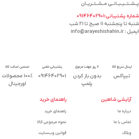
پــشــتــیــبــانــی مــشــتــریــان
شماره پشتیبانی:09146402901
شنبه تا پنجشنبه 11 صبح تا 21 شب
ایمیل : info@arayeshishahin.ir
ارسال سریع کالا
7 روز مهلت مرجوع
پشتیبانی تلفنی
تضمین اصالت کالا
تیپاکس
بدون باز کردن
09146402901
100% محصولات
پلمپ
اورجینال
آرایشی شاهین
راهنمای خرید
درباره ما
راهنمای خرید
تماس با ما
نحوه مرجوعی کالا
وبلاگ
قوانین وب‌سایت