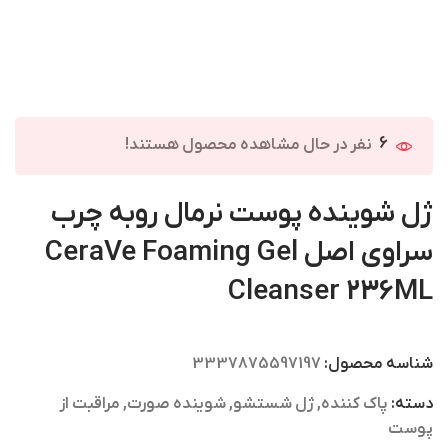
6
نفر در حال مشاهده محصول هستند!
ژل شوینده پوست نرمال روبه چرب
سراوی اصل CeraVe Foaming Gel
Cleanser 236ML
شناسه محصول:
3337875597197
دسته:
پاک کننده
,
ژل شستشو
,
شوینده صورت
,
مراقبت از
پوست