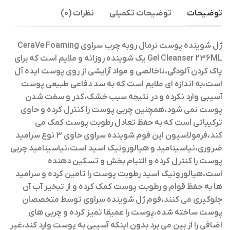
توضیحات
توضیحات تکمیلی
نظرات (0)
ژل شوینده پوست نرمال روبه چرب سراوی CeraVe Foaming
Gel Cleanser 236ML
یک شوینده روزانه و ملایم است که برای
پاک کردن آلودگی،ناخالصی و مواد آرایشی از روی پوست ایده آل
است،به اندازه ای ملایم است که به سد دفاعی طبیعی پوست
آسیبی وارد نکرده و در نتیجه سبب خشک،کدر و سفت شدن
پوست نمی شود،همچنین چربی پوست را کنترل کرده و حاوی
ترکیباتی است که به حفظ تعادل رطوبت پوست کمک می
کند،فرمولاسیون این فوم شوینده سراوی حاوی 3 نوع سرامید
ضروری،نیاسینامید و هیالورونیک اسید است،نیاسینامید چربی
پوست را کنترل کرده و التیام بخش و تسکین دهنده
است،هیالورونیک اسید رطوبت پوست را تامین کرده و سرامید
ها به حفظ قوام و رطوبت پوست کمک کرده و از تبخیر آب آن
جلوگیری می کنند،فوم ژل شوینده سراوی توسط متخصصان
پوست ساخته شده،پوست را عمیقا تمیز کرده و چربی های
اضافی را از بین می برد بدون اینکه آسیبی به پوست وارد کند،غیر