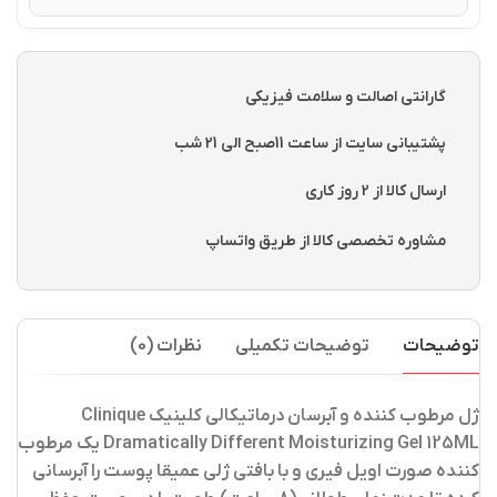
گارانتی اصالت و سلامت فیزیکی
پشتیبانی سایت از ساعت 11صبح الی 21 شب
ارسال کالا از 2 روز کاری
مشاوره تخصصی کالا از طریق واتساپ
توضیحات
توضیحات تکمیلی
نظرات (0)
ژل مرطوب کننده و آبرسان درماتیکالی کلینیک Clinique
Dramatically Different Moisturizing Gel 125ML
یک مرطوب
کننده صورت اویل فیری و با بافتی ژلی عمیقا پوست را آبرسانی