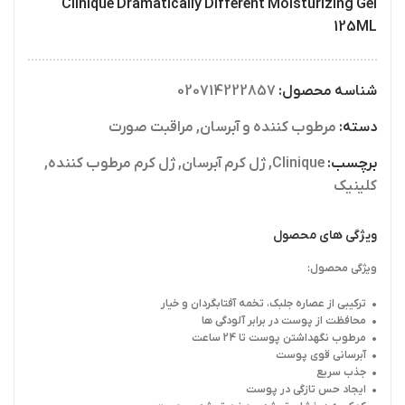
Clinique Dramatically Different Moisturizing Gel
125ML
شناسه محصول:
020714222857
دسته:
مرطوب کننده و آبرسان
,
مراقبت صورت
برچسب:
Clinique
,
ژل کرم آبرسان
,
ژل کرم مرطوب کننده
,
کلینیک
ویژگی های محصول
ویژگی محصول:
• ترکیبی از عصاره جلبک، تخمه آفتابگردان و خیار
• محافظت از پوست در برابر آلودگی ها
• مرطوب نگهداشتن پوست تا 24 ساعت
• آبرسانی قوی پوست
• جذب سریع
• ایجاد حس تازگی در پوست