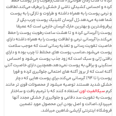
کرده تا مدت زمان طولانی(8 ساعت)رطوبت را در پوست حفظ
کرده و احساس کشیدگی ناشی از خشکی را برطرف می‌کند،لطافت
و نرمی پوست را به همراه داشته و طراوت و تازگی را به پوست
شما هدیه می‌دهد،ژل آبرسان کلینیک پوست چرب،یکی از
پرفروشترین و بهترین مارک آبرسان خارجی است که عمیقا
پوست را آبرسانی کرده و تا هشت ساعت رطوبت پوست را حفظ
می‌کند،با آبرسانی نرمی و لطافت پوست را به همراه داشته دارای
خاصیت تقویت رسانی و تغذیه رسانی است که موجب سلامت
پوست می‌شود،مناسب پوست های مختلط تا چرب بوده و دارای
بافتی ژلی و سبک است که زود جذب پوست می‌شود و احساس
سنگینی و براقی به پوست نمی‌دهد،همچنین دارای خاصیت آنتی
آکنه است که از بروز آکنه های احتمالی جلوگیری کرده و فورا
پوست را تا 94% آبرسانی می‌کند،برای پوست هایی که دچار
خشکی شدید هستند توصیه میشود از محصولات قوی تر مانند
کرم
سیکالفیت اون
استفاده کنند که با ترمیم بافت و ساختار
پوست به تقویت سد دفاعی و جلوگیری از خشکی مجدد آنها
میپردازد،اصالت و اصل بودن این محصول مورد تضمین
فروشگاه اینترنتی آرایشی شاهین میباشد.