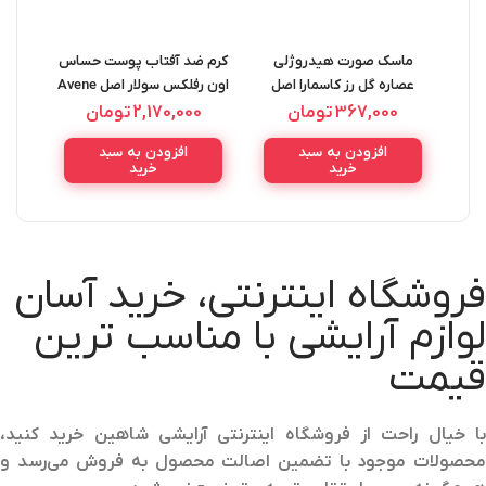
ماسک صورت هیدروژلی
کرم ضد آفتاب پوست حساس
کرم ض
عصاره گل رز کاسمارا اصل
اون رفلکس سولار اصل Avene
Spot
Reflexe Solaire Spf 50
Casmara Rose Jelly Mask
367,000
تومان
2,170,000
تومان
0
L
30ML
100ML
افزودن به سبد
افزودن به سبد
خرید
خرید
فروشگاه اینترنتی، خرید آسان
لوازم آرایشی با مناسب ترین
قیمت
با خیال راحت از فروشگاه اینترنتی آرایشی شاهین خرید کنید،
محصولات موجود با تضمین اصالت محصول به فروش می‌رسد و