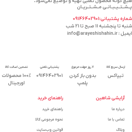
هیچ گونه محصول تقلبی تهیه و توضیع نمی‌شود.
پــشــتــیــبــانــی مــشــتــریــان
شماره پشتیبانی:09146402901
شنبه تا پنجشنبه 11 صبح تا 21 شب
ایمیل : info@arayeshishahin.ir
ارسال سریع کالا
7 روز مهلت مرجوع
پشتیبانی تلفنی
تضمین اصالت کالا
تیپاکس
بدون باز کردن
09146402901
100% محصولات
پلمپ
اورجینال
آرایشی شاهین
راهنمای خرید
درباره ما
راهنمای خرید
تماس با ما
نحوه مرجوعی کالا
وبلاگ
قوانین وب‌سایت