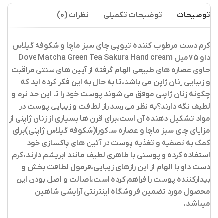
توضیحات
توضیحات تکمیلی
نظرات (0)
کرم دست مرطوب کننده تیوپی چای سبز ماچا و شکوفه گیلاس
داو 75میل Dove Matcha Green Tea Sakura Hand cream
حاوی عصاره های طبیعی الهام گرفته از آیین های سنتی مراقبت
و زیبایی زنان ژاپن می باشد،تا به حال به این فکر کرده اید که
چگونه زنان ژاپنی موفق می شوند پوست خود را تا این حد نرم و
لطیف نگه دارند؟به نظر می رسد راز لطافت و زیبایی پوست در
مواد تشکیل دهنده آن است،برای قرن ها بسیاری از زنان ژاپنی از
مزایای چای سبز ماچا و عصاره ساکورا(شکوفه گیلاس ژاپنی)برای
کمک به تصفیه و تغذیه پوست در آئین های پاکسازی خود
استفاده کرده و پوستی با ظاهری لطیف مانند ابریشم دارند،کرم
دست داو با الهام از این رازهای زیبایی،فرمول لطافت بخش و
بیدارکننده پوست را فراهم کرده است،اصالت و اصل بودن این
محصول مورد تضمین فروشگاه اینترنتی آرایشی شاهین
میباشد.