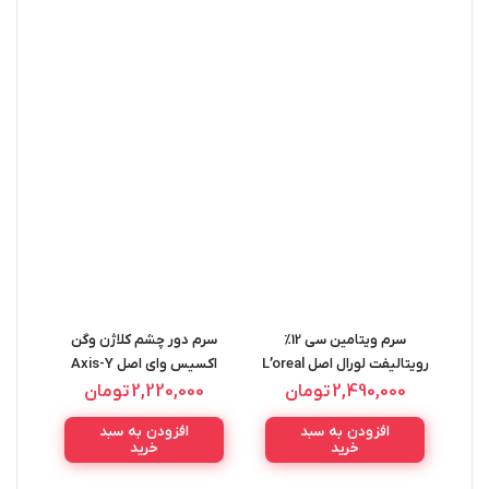
سرم ویتامین سی 12%
سرم دور چشم کلاژن وگن
ژل 
رویتالیفت لورال اصل L’oreal
اکسیس وای اصل Axis-Y
50ML
Vegan Collagen Eye Serum
Revitalift Vitamin C Serum
2,490,000
تومان
2,220,000
تومان
10ML
30Ml
افزودن به سبد
افزودن به سبد
خرید
خرید