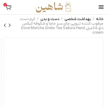
0
خانه
بهداشت شخصی
دست و بدن
کرم دست
مرطوب کننده تیوپی چای سبز ماچا و شکوفه گیلاس
داو 75میل Dove Matcha Green Tea Sakura Hand
cream