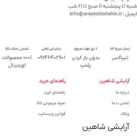
شنبه تا پنجشنبه 11 صبح تا 21 شب
ایمیل : info@arayeshishahin.ir
ارسال سریع کالا
7 روز مهلت مرجوع
پشتیبانی تلفنی
تضمین اصالت کالا
تیپاکس
بدون باز کردن
09146402901
100% محصولات
پلمپ
اورجینال
آرایشی شاهین
راهنمای خرید
درباره ما
راهنمای خرید
تماس با ما
نحوه مرجوعی کالا
وبلاگ
قوانین وب‌سایت
آرایشی شاهین