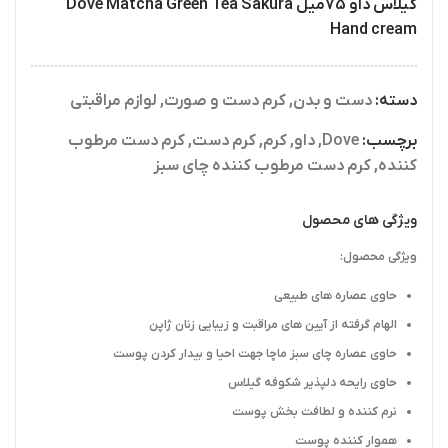
گیلاس داو 75میل Dove Matcha Green Tea Sakura
Hand cream
دسته:
دست و بدن
,
کرم دست و صورت
,
لوازم مراقبتی
برچسب:
Dove
,
داو
,
کرم
,
کرم دست
,
کرم دست مرطوب
کننده
,
کرم دست مرطوب کننده چای سبز
ویژگی های محصول
ویژگی محصول:
حاوی عصاره های طبیعی
الهام گرفته از آیین های مراقبت و زیبایی زنان ژاپن
حاوی عصاره چای سبز ماچا جهت احیا و بیدار کردن پوست
حاوی رایحه دلپذیر شکوفه گیلاس
نرم کننده و لطافت بخش پوست
هموار کننده پوست