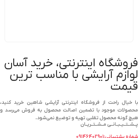
فروشگاه اینترنتی، خرید آسان
لوازم آرایشی با مناسب ترین
قیمت
با خیال راحت از فروشگاه اینترنتی آرایشی شاهین خرید کنید،
محصولات موجود با تضمین اصالت محصول به فروش می‌رسد و
هیچ گونه محصول تقلبی تهیه و توضیع نمی‌شود.
پــشــتــیــبــانــی مــشــتــریــان
شماره پشتیبانی:09146402901