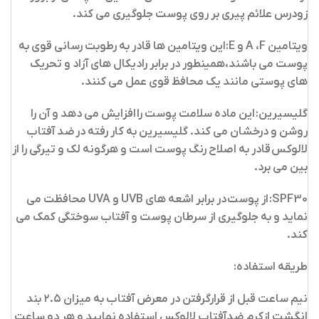
زودرس علائم پیری بر روی پوست جلوگیری می کند.
ویتامین A ،F و E:
این ویتامین ها قادر به رطوبت رسانی قوی به
پوست می باشند،همینطور در برابر رادیکال های آزاد و تحریک
های پوستی مانند یک محافظ قوی عمل می کنند.
گلیسیرین:
این ماده سلامت پوست را افزایش می دهد و آن را
روشن و درخشان می کند. گلیسیرین به کار رفته در ضد آفتاب
لالوکس قادر به اصلاح رنگ پوست است و هرگونه لک و تیرگی را از
بین می برد.
SPF30:
از پوست در برابر اشعه های UVB و UVA محافظت می
نماید و به جلوگیری از سرطان پوست و آفتاب سوختگی کمک می
کند.
طریقه استفاده:
نیم ساعت قبل از قرارگرفتن در معرض آفتاب به میزان ۲.۵ بند
انگشت ازکرم ضدآفتاب لالوکس استفاده نمایید و هر دو ساعت