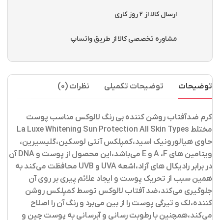
ارسال کالا از 2 روز کاری
مشاوره تخصصی کالا از طریق واتساپ
توضیحات
توضیحات تکمیلی
نظرات (0)
کرم ضدآفتاب روشن کننده بی رنگ لالوکس مناسب پوست
مختلط La Luxe Whitening Sun Protection All Skin Types
حاوی هیالورونیک اسید،کمپلکس آنتی لوسکین،گلیسیرین،
ویتامین های A ،F و E می‌باشد،این محصول از پوست و DNA آن
در برابر رادیکال های آزاد،اشعه UVA و UVB محافظت می‌کند به
همین سبب از تحریک پوست و ایجاد علائم پیری بر روی آن
جلوگیری می‌کند،ضد آفتاب لالوکس توسط کمپلکس روشن
کننده،لک و تیرگی پوست را از بین می‌برد و رنگ آن را اصلاح
می‌کند،همچنین با رطوبت رسانی و آبرسانی به پوست چین و