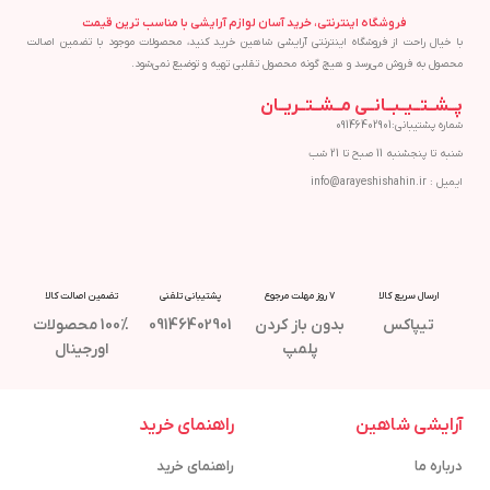
فروشگاه اینترنتی، خرید آسان لوازم آرایشی با مناسب ترین قیمت
با خیال راحت از فروشگاه اینترنتی آرایشی شاهین خرید کنید، محصولات موجود با تضمین اصالت
محصول به فروش می‌رسد و هیچ گونه محصول تقلبی تهیه و توضیع نمی‌شود.
پــشــتــیــبــانــی مــشــتــریــان
شماره پشتیبانی:09146402901
شنبه تا پنجشنبه 11 صبح تا 21 شب
ایمیل : info@arayeshishahin.ir
ارسال سریع کالا
7 روز مهلت مرجوع
پشتیبانی تلفنی
تضمین اصالت کالا
تیپاکس
بدون باز کردن
09146402901
100% محصولات
پلمپ
اورجینال
آرایشی شاهین
راهنمای خرید
درباره ما
راهنمای خرید