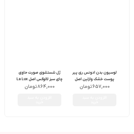
لوسیون بدن ادونس ری پیر
ژل شستشوی صورت حاوی
کرم م
پوست خشک وازلین اصل
چای سبز لالوکس اصل La Lux
L
Purifying Green Tea Wash
Vaseline Advanced Repair
657,000
تومان
864,000
تومان
Gel 400ML
Body Lotion 400ML
افزودن به سبد
افزودن به سبد
خرید
خرید