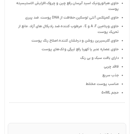
حاوی هیالورونیک اسید آبرسان،رفع چین و چروک،افزایش الاستیسیته
پوست
حاوی کمپلکس آنتی لوسکین،حفاظت از DNA پوست، ضد پیری
حاوی ویتامین A ،F و E ، مرطوب کننده،ضد رادیکال های آزاد، مانع از
تحریک پوست
حاوی گلیسیرین روشن و درخشان کننده،اصلاح رنگ پوست
حاوی عصاره عنبر یا کهربا رفع تیرگی و لک های پوست
دارای بافت سبک و بی رنگ
فاقد چربی
جذب سریع
مناسب پوست مختلط
حجم 50ML