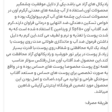
رادیکال های آزاد می باشد،یکی از دلایل موفقیت چشمگیر
محصولات اَون،استفاده از آب چشمه های معدنی آبگرم اَون در
محصولات است،این چشمه های آب گرم،بیولوژیک بوده و
خواص تسکین دهندگی،ضد التهابی و درمانی فراوان دارند،کرم
ضد آفتاب اَون Spf50 از ویتامین E استفاده شده است که به
شدت پوست را تغذیه و نرم و لطیف می کند،این کرم به دلیل
داشتن فرمول ضد آب و ماندگاری طولانی مدت روی پوست با
ایجاد یک لایه محافظتی و شفاف روی پوست،با قدرت بسیار
زیاد،از پوست در برابر نور خورشید و رادیکالهای آزاد محافظت می
کند،این محصول ضد آفتاب اَون مدل رفلکس سولار مناسب
همه نوع پوست مخصوصا پوست های حساس بوده و در واقع
به صورت تخصصی برای پوست های حساس و مستعد آفتاب
سوختگی طراحی و تولید می گردد،اصالت و اصل بودن این
محصول مورد تضمین فروشگاه اینترنتی آرایشی شاهین
میباشد.
طریقه مصرف: