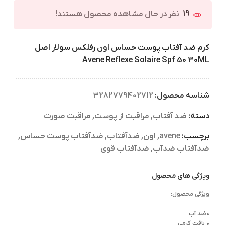
19
نفر در حال مشاهده محصول هستند!
کرم ضد آفتاب پوست حساس اون رفلکس سولار اصل
Avene Reflexe Solaire Spf 50 30ML
شناسه محصول:
3282779402712
دسته:
ضد آفتاب
,
مراقبت از پوست
,
مراقبت صورت
برچسب:
avene
,
اون
,
ضدآفتاب
,
ضدآفتاب پوست حساس
,
ضدآفتاب ضدآب
,
ضدآفتاب قوی
ویژگی های محصول
ویژگی محصول:
•ضد آب
• بافت کرمی