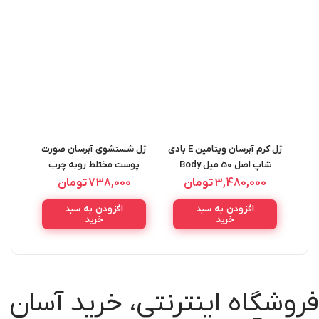
ژل کرم آبرسان ویتامین E بادی
ژل شستشوی آبرسان صورت
کرم
شاپ اصل 50 میل Body
پوست مختلط روبه چرب
کنند
Shop Gel Moisture Cream
سیمپل اصل Simple
t Tea
3,480,000
تومان
738,000
تومان
Moidturising Facial Wash
افزودن به سبد
افزودن به سبد
150ML
خرید
خرید
فروشگاه اینترنتی، خرید آسان