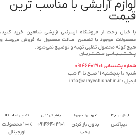
لوازم آرایشی با مناسب ترین
قیمت
با خیال راحت از فروشگاه اینترنتی آرایشی شاهین خرید کنید،
محصولات موجود با تضمین اصالت محصول به فروش می‌رسد و
هیچ گونه محصول تقلبی تهیه و توضیع نمی‌شود.
پــشــتــیــبــانــی مــشــتــریــان
شماره پشتیبانی:09146402901
شنبه تا پنجشنبه 11 صبح تا 21 شب
ایمیل : info@arayeshishahin.ir
ارسال سریع کالا
7 روز مهلت مرجوع
پشتیبانی تلفنی
تضمین اصالت کالا
تیپاکس
بدون باز کردن
09146402901
100% محصولات
پلمپ
اورجینال