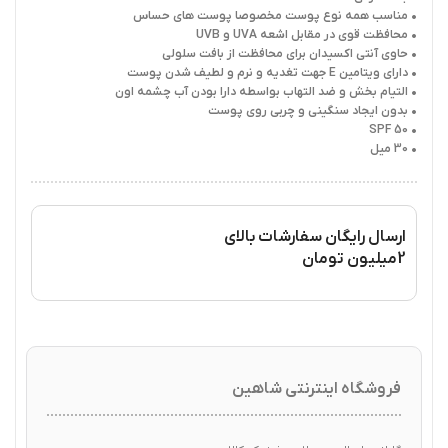
• مناسب همه نوع پوست مخصوصا پوست های حساس
• محافظت قوی در مقابل اشعه UVA و UVB
• حاوی آنتی اکسیدان برای محافظت از بافت سلولی
• دارای ویتامین E جهت تغدیه و نرم و لطیف شدن پوست
• التیام بخش و ضد التهاب بواسطه دارا بودن آب چشمه اون
• بدون ایجاد سنگینی و چربی روی پوست
• SPF 50
• 30 میل
ارسال رایگان سفارشات بالای
2میلیون تومان
فروشگاه اینترنتی شاهین