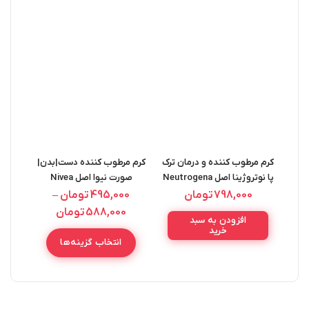
کرم مرطوب کننده و درمان ترک
کرم مرطوب کننده دست|بدن|
کرم
پا نوتروژینا اصل Neutrogena
صورت نیوا اصل Nivea
AKIM
Nemlendirici Bakim Kremi
Foot Crame 100ML
798,000
تومان
495,000
تومان
–
75-200ML
588,000
تومان
افزودن به سبد
خرید
انتخاب گزینه‌ها