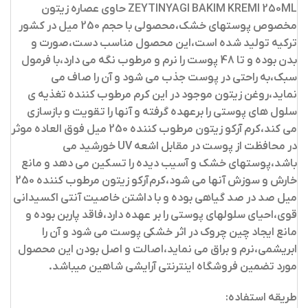
ZEYTINYAGI BAKIM KREMI 250ML حاوی عصاره زیتون
مخصوص پوستهای خشک،محصولی با حجم 250 میل در کشور
ترکیه تولید شده است،این محصول مناسب دست،صورت و
بدن بوده و تا 48 پوست را نرم و مرطوب نگه می دارد،با فرمول
سبک،به راحتی در پوست جذب می شود و آن را صاف می
نماید،روغن زیتون موجود در این کرم مرطوب کننده تغذیه ی
سلول های پوستی را برعهده گرفته و آنها را تقویت و بازسازی
می کند،کرم آرکو زیتون مرطوب کننده 250 میل فوق العاده موثر
در محافظت از پوست در مقابل اشعه UV خورشید می
باشد،پوستهای خشک و آسیب دیده را تسکین می دهد و مانع
خارش و سوزش آنها می شود،کرم آرکو زیتون مرطوب کننده 250
میل صد در صد گیاهی بوده و با داشتن خاصیت آنتی اکسیدانی
قوی،احیای سلولهای پوستی را بر عهده دارد،فاقد پاربن بوده و
مانع ایجاد چین چروک در اثر خشکی پوست می شود و آن را
ابریشمی،نرم و براق می نماید،اصالت و اصل بودن این محصول
مورد تضمین فروشگاه اینترنتی آرایشی شاهین میباشد.
طریقه استفاده: