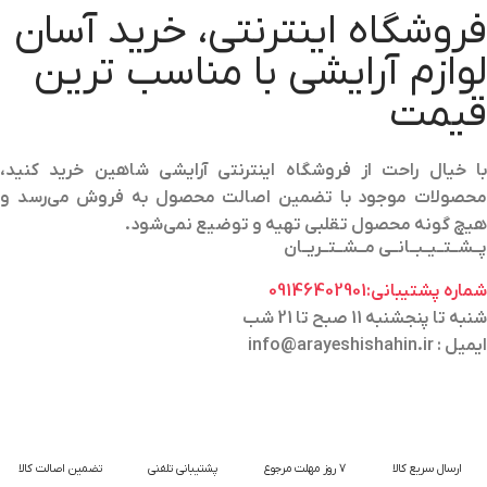
فروشگاه اینترنتی، خرید آسان
لوازم آرایشی با مناسب ترین
قیمت
با خیال راحت از فروشگاه اینترنتی آرایشی شاهین خرید کنید،
محصولات موجود با تضمین اصالت محصول به فروش می‌رسد و
هیچ گونه محصول تقلبی تهیه و توضیع نمی‌شود.
پــشــتــیــبــانــی مــشــتــریــان
شماره پشتیبانی:09146402901
شنبه تا پنجشنبه 11 صبح تا 21 شب
ایمیل : info@arayeshishahin.ir
ارسال سریع کالا
7 روز مهلت مرجوع
پشتیبانی تلفنی
تضمین اصالت کالا