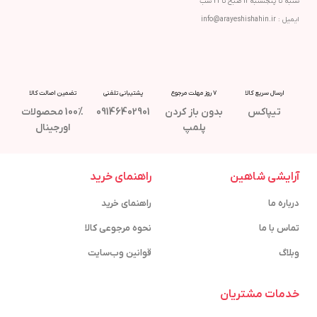
شنبه تا پنجشنبه 11 صبح تا 21 شب
ایمیل : info@arayeshishahin.ir
ارسال سریع کالا
7 روز مهلت مرجوع
پشتیبانی تلفنی
تضمین اصالت کالا
تیپاکس
بدون باز کردن
09146402901
100% محصولات
پلمپ
اورجینال
آرایشی شاهین
راهنمای خرید
درباره ما
راهنمای خرید
تماس با ما
نحوه مرجوعی کالا
وبلاگ
قوانین وب‌سایت
خدمات مشتریان