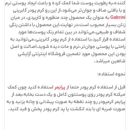
کننده،به رطوبت پوست شما کمک کرده و باعث ایجاد پوستی نرم
و با بافتی صاف و جوان‌تر می‌شود،از این رو
کرم پودر
گابرینی
Gabrini
به عنوان یک محصول چند منظوره و کاربردی، در میان
زنان بسیار محبوب است،در نهایت،این محصول با داشتن رنگی
شفاف و طبیعی،می‌تواند در بین تمام رنگ پوست‌ها مورد
استفاده قرار گیرد،با استفاده از کرم پودر گابرینی،می‌توانید به
راحتی با پوستی جوان‌تر،نرم و مات دیده شوید،اصالت و اصل
بودن این محصول مورد تضمین فروشگاه اینترنتی آرایشی
شاهین میباشد.
نحوه استفاده:
قبل از استفاده کرم پودر حتما از
پرایمر
استفاده کنید چون کمک
میکنه کرم پودر روی پوستتون کامل و یک دست بخابه،بعد از
پرایمر کرمپودر رو چند نقطه به صورت پیشانی و چانه بزنید و به
صورت ضربه ای با بند انگشت یا پد کرم پودر پخش و فید کنید.