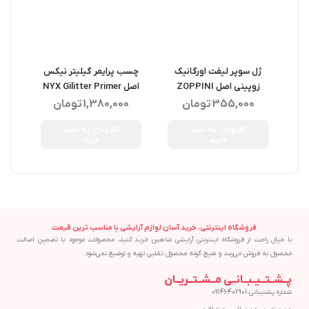
ژل سوپر لیفت اورگانیک
چسب پرایمر گیلیتر نیکس
با
زوپینی اصل ZOPPINI
اصل NYX Gilitter Primer
Balm
10ML
ORGANIC SUPER LIFT 13G
355,000
تومان
1,380,000
تومان
افزودن به سبد
افزودن به سبد
خرید
خرید
فروشگاه اینترنتی، خرید آسان لوازم آرایشی با مناسب ترین قیمت
با خیال راحت از فروشگاه اینترنتی آرایشی شاهین خرید کنید، محصولات موجود با تضمین اصالت
محصول به فروش می‌رسد و هیچ گونه محصول تقلبی تهیه و توضیع نمی‌شود.
پــشــتــیــبــانــی مــشــتــریــان
شماره پشتیبانی:09146402901