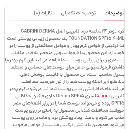
توضیحات
توضیحات تکمیلی
نظرات (0)
کرم پودر 24ساعته درما گابرینی اصل GABRINI DERMA
FOUNDATION SPF15 40ML یک محصول زیبایی پوستی است
که ترکیبی از خواص کرم پودر و عوامل محافظتی از پوست را در
خود دارد،این محصول،با فرمولاسیونی منحصر به فرد،امکانات
بیشماری را برای زیبایی پوست شما فراهم می‌کند،این کرم پودر،با
داشتن فرمولاسیونی خاص،برای پوست‌های حساس و مختلط
بسیار مناسب است،این محصول با قابلیت پوشش دهی
بالا،علاوه بر اینکه پوست شما را از نور خورشید محافظت
می‌کند،باعث افزایش زیبایی پوست شما نیز می‌شود،کرم پودر
گابرینی
Gabrini
سری Derma SPF15 حاوی فاکتور حفاظتی
SPF15 بوده و می‌تواند پوست شما را در برابر اشعه‌های مضر
خورشید محافظت کند،این محصول به راحتی بر روی پوست
جذب می‌شود و باعث ایجاد پوشش نرم و مات بر روی پوست
می‌شود،همچنین با داشتن ترکیبی مناسب از عوامل مرطوب