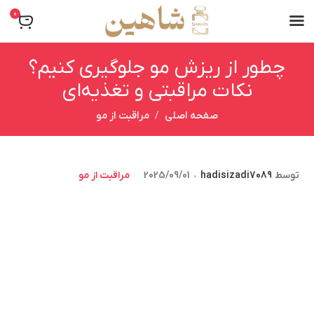
0
چطور از ریزش مو جلوگیری کنیم؟
نکات مراقبتی و تغذیه‌ای
صفحه اصلی
مراقبت از مو
توسط
hadisizadi7089
2025/09/01
مراقبت از مو