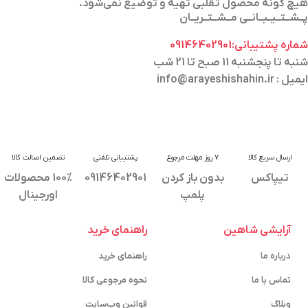
هیچ گونه محصول تقلبی تهیه و توضیع نمی‌شود.
پــشــتــیــبــانــی مــشــتــریــان
شماره پشتیبانی:09146402901
شنبه تا پنجشنبه 11 صبح تا 21 شب
ایمیل : info@arayeshishahin.ir
ارسال سریع کالا
7 روز مهلت مرجوع
پشتیبانی تلفنی
تضمین اصالت کالا
تیپاکس
بدون باز کردن
09146402901
100% محصولات
پلمپ
اورجینال
آرایشی شاهین
راهنمای خرید
درباره ما
راهنمای خرید
تماس با ما
نحوه مرجوعی کالا
وبلاگ
قوانین وب‌سایت