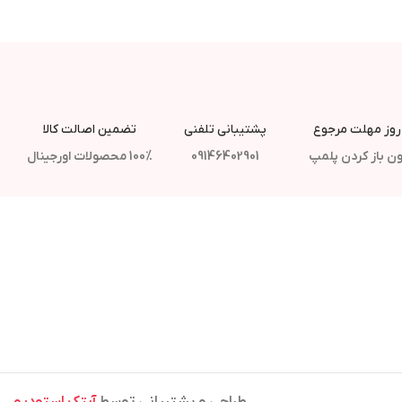
پشتیبانی تلفنی
تضمین اصالت کالا
ن باز کردن پلمپ
09146402901
100% محصولات اورجینال