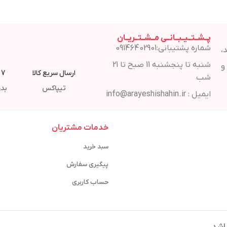
پــشــتــیــبــانــی مــشــتــریــان
شماره پشتیبانی:09146402901
،
شنبه تا پنجشنبه 11 صبح تا 21
و
ارسال سریع کالا
7 روز مهلت مرجوع
شب
تیپاکس
بدو
ایمیل : info@arayeshishahin.ir
خدمات مشتریان
سبد خرید
پیگیری سفارش
حساب کاربری