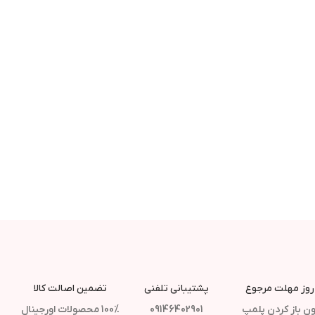
پشتیبانی تلفنی
تضمین اصالت کالا
ن باز کردن پلمپ
09146402901
100% محصولات اورجینال