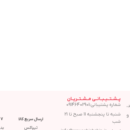
پــشــتــیــبــانــی مــشــتــریــان
شماره پشتیبانی:09146402901
،
شنبه تا پنجشنبه 11 صبح تا 21
و
ارسال سریع کالا
7 روز مهلت مرجوع
شب
تیپاکس
بدو